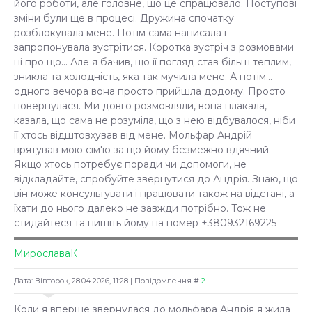
його роботи, але головне, що це спрацювало. Поступові
зміни були ще в процесі. Дружина спочатку
розблокувала мене. Потім сама написала і
запропонувала зустрітися. Коротка зустріч з розмовами
ні про що... Але я бачив, що її погляд став більш теплим,
зникла та холодність, яка так мучила мене. А потім...
одного вечора вона просто прийшла додому. Просто
повернулася. Ми довго розмовляли, вона плакала,
казала, що сама не розуміла, що з нею відбувалося, ніби
її хтось відштовхував від мене. Мольфар Андрій
врятував мою сім'ю за що йому безмежно вдячний.
Якщо хтось потребує поради чи допомоги, не
відкладайте, спробуйте звернутися до Андрія. Знаю, що
він може консультувати і працювати також на відстані, а
їхати до нього далеко не завжди потрібно. Тож не
стидайтеся та пишіть йому на номер +380932169225
МирославаК
Дата: Вівторок, 28.04.2026, 11:28 | Повідомлення #
2
Коли я вперше звернулася до мольфара Андрія я жила