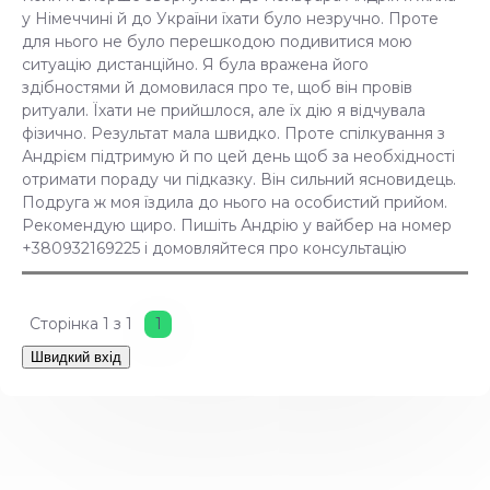
у Німеччині й до України їхати було незручно. Проте
для нього не було перешкодою подивитися мою
ситуацію дистанційно. Я була вражена його
здібностями й домовилася про те, щоб він провів
ритуали. Їхати не прийшлося, але їх дію я відчувала
фізично. Результат мала швидко. Проте спілкування з
Андрієм підтримую й по цей день щоб за необхідності
отримати пораду чи підказку. Він сильний ясновидець.
Подруга ж моя їздила до нього на особистий прийом.
Рекомендую щиро. Пишіть Андрію у вайбер на номер
+380932169225 і домовляйтеся про консультацію
Сторінка
1
з
1
1