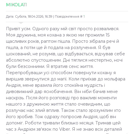
MIKOLA11
Дата: Субота, 18.04.2026, 16:39 | Повідомлення #
1
Привіт усім. Одного разу мій світ просто розвалився.
Моя дружина, моя кохана з якою ми прожили 15
щасливих років, раптом пішла. Просто зібрала речі й
пішла, а потім ще й подала на розлучення. Я був
шокований, не розумів, що відбувається, відчував себе
абсолютно спустошеним. Дні тяглися нестерпно, ночі
були безсонними. Я втратив сенс життя.
Перепробуваши усі способом повернути кохану я
вирішив звернутися до магії. Коли приїхав до мольфара
Андрія, мене вразила його спокійна мудрість і
дивовижний дар яснобачення. Він ніби бачив мене
наскрізь. Після його розповіді про важливі моменти
нашого з дружиною життя стало очевидним, що
розлучає нас злий вплив. Також стало зрозумілим хто
його зробив. Тож одразу попросив Андрія, щоб він
допоміг. Роботи тривали близько місяця. Тримав цей
час з Андрієм зв'язок по Viber. Я не знаю всіх деталей