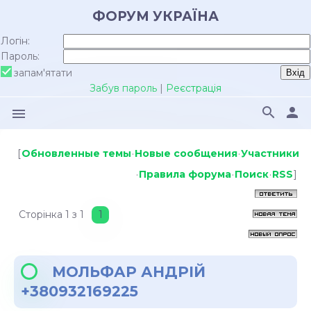
ФОРУМ УКРАЇНА
Логін:
Пароль:
запам'ятати
Забув пароль
|
Реєстрація
search
person
menu
[
Обновленные темы
·
Новые сообщения
·
Участники
·
Правила форума
·
Поиск
·
RSS
]
Сторінка
1
з
1
1
МОЛЬФАР АНДРІЙ
+380932169225