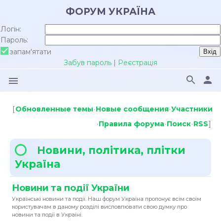
ФОРУМ УКРАЇНА
Логін:
Пароль:
запам'ятати
Забув пароль
|
Реєстрація
search
person
menu
[
Обновленные темы
·
Новые сообщения
·
Участники
·
Правила форума
·
Поиск
·
RSS
]
Новини, політика, плітки
Україна
Новини та події України
Українські новини та події. Наш форум Україна пропонує всім своїм
користувачам в даному розділі висловлювати свою думку про
новини та події в Україні.