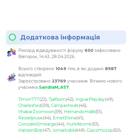
Додаткова інформація
Рекорд відвідуваності форуму
600
зафіксовано
Вівторок, 14:43, 28.04.2026.
Всього створено
1049
тем, в які додано
8987
відповідей.
Зареєстровано
23769
учасників. Вітаємо нового
учасника
SandraM_657
.
Timon777
(22)
,
Tjalfsom
(42)
,
IngvarPlayday
(49)
,
Charleshed
(39)
,
Campachede
(46)
,
IrhabarZoomown
(39)
,
HernandoHidlili
(51)
,
Resseljouse
(44)
,
EmetElona
(41)
,
GonzalesSmearge
(44)
,
HuritAbomb
(51)
,
HansonBop
(47)
,
Iomarlydrild
(49)
,
Giacomozop
(50)
,