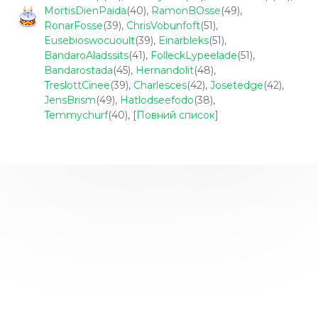
MortisDienPaida
(40)
,
RamonBOsse
(49)
,
RonarFosse
(39)
,
ChrisVobunfoft
(51)
,
Eusebioswocuoult
(39)
,
Einarbleks
(51)
,
BandaroAladssits
(41)
,
FolleckLypeelade
(51)
,
Bandarostada
(45)
,
Hernandolit
(48)
,
TreslottCinee
(39)
,
Charlesces
(42)
,
Josetedge
(42)
,
JensBrism
(49)
,
Hatlodseefodo
(38)
,
Temmychurf
(40)
, [
Повний список
]