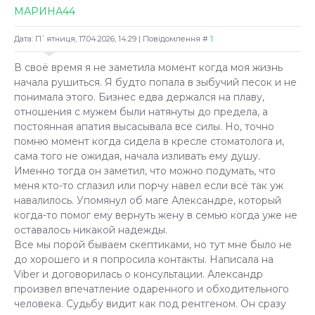
МАРИНА44
Дата: П`ятниця, 17.04.2026, 14:29 | Повідомлення #
1
В своё время я не заметила момент когда моя жизнь
начала рушиться. Я будто попала в зыбучий песок и не
понимала этого. Бизнес едва держался на плаву,
отношения с мужем были натянуты до предела, а
постоянная апатия высасывала все силы. Но, точно
помню момент когда сидела в кресле стоматолога и,
сама того не ожидая, начала изливать ему душу.
Именно тогда он заметил, что можно подумать, что
меня кто-то сглазил или порчу навел если всё так уж
навалилось. Упомянул об маге Александре, который
когда-то помог ему вернуть жену в семью когда уже не
оставалось никакой надежды.
Все мы порой бываем скептиками, но тут мне было не
до хорошего и я попросила контакты. Написала на
Viber и договорилась о консультации. Александр
произвел впечатление одаренного и обходительного
человека. Судьбу видит как под рентгеном. Он сразу