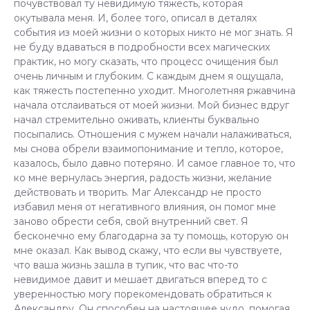
почувствовал ту невидимую тяжесть, которая
окутывала меня. И, более того, описал в деталях
события из моей жизни о которых никто не мог знать. Я
не буду вдаваться в подробности всех магических
практик, но могу сказать, что процесс очищения был
очень личным и глубоким. С каждым днем я ощущала,
как тяжесть постепенно уходит. Многолетняя ржавчина
начала отслаиваться от моей жизни. Мой бизнес вдруг
начал стремительно оживать, клиенты буквально
посыпались. Отношения с мужем начали налаживаться,
мы снова обрели взаимопонимание и тепло, которое,
казалось, было давно потеряно. И самое главное то, что
ко мне вернулась энергия, радость жизни, желание
действовать и творить. Маг Александр не просто
избавил меня от негативного влияния, он помог мне
заново обрести себя, свой внутренний свет. Я
бесконечно ему благодарна за ту помощь, которую он
мне оказал. Как вывод скажу, что если вы чувствуете,
что ваша жизнь зашла в тупик, что вас что-то
невидимое давит и мешает двигаться вперед то с
уверенностью могу порекомендовать обратиться к
Александру. Он способен на настоящее чудо, помогая