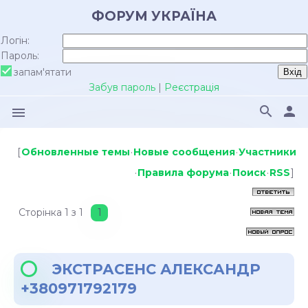
ФОРУМ УКРАЇНА
Логін:
Пароль:
запам'ятати
Забув пароль
|
Реєстрація
search
person
menu
[
Обновленные темы
·
Новые сообщения
·
Участники
·
Правила форума
·
Поиск
·
RSS
]
Сторінка
1
з
1
1
ЭКСТРАСЕНС АЛЕКСАНДР
+380971792179