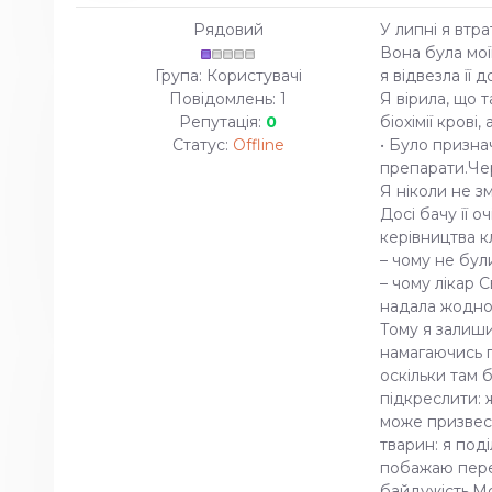
Рядовий
У липні я втр
Вона була мої
Група: Користувачі
я відвезла її
Повідомлень:
1
Я вірила, що 
Репутація:
0
біохімії крові
Статус:
Offline
• Було призна
препарати.Чер
Я ніколи не зм
Досі бачу її 
керівництва к
– чому не бул
– чому лікар 
надала жодної
Тому я залиши
намагаючись п
оскільки там 
підкреслити: 
може призвест
тварин: я под
побажаю переж
байдужість.Мо