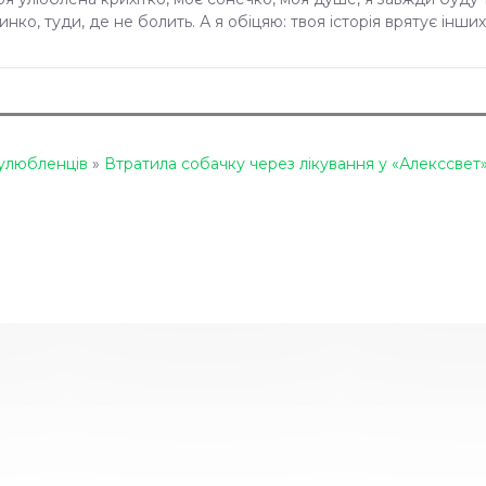
инко, туди, де не болить. А я обіцяю: твоя історія врятує інши
улюбленців
»
Втратила собачку через лікування у «Алекссвет