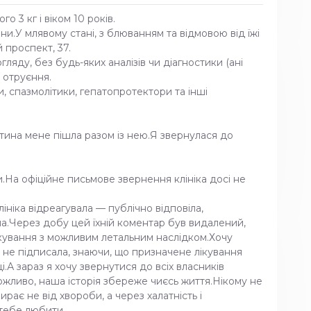
 3 кг і віком 10 років.
.У млявому стані, з блюванням та відмовою від їжі
 проспект, 37.
ляду, без будь-яких аналізів чи діагностики (ані
— отруєння.
и, спазмолітики, гепатопротектори та інші
астина мене пішла разом із нею.Я звернулася до
и.На офіційне письмове звернення клініка досі не
ініка відреагувала — публічно відповіла,
ла.Через добу цей їхній коментар був видалений,
ікування з можливим летальним наслідком.Хочу
го не підписала, знаючи, що призначене лікування
.А зараз я хочу звернутися до всіх власників
можливо, наша історія збереже чиєсь життя.Нікому не
є не від хвороби, а через халатність і
 тебе любити.