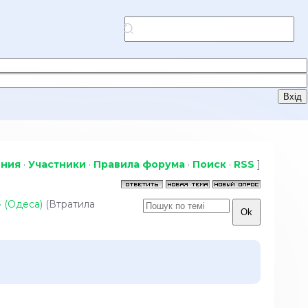
ения
·
Участники
·
Правила форума
·
Поиск
·
RSS
]
» (Одеса)
(Втратила