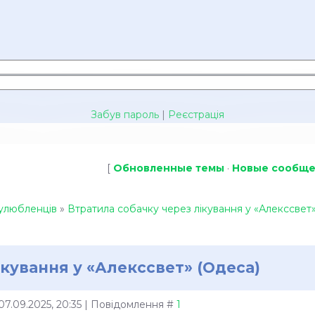
Забув пароль
|
Реєстрація
[
Обновленные темы
·
Новые сообщ
улюбленців
»
Втратила собачку через лікування у «Алекссвет
ікування у «Алекссвет» (Одеса)
 07.09.2025, 20:35 | Повідомлення #
1