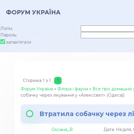
ФОРУМ УКРАЇНА
Логін:
Пароль:
запам'ятати
Сторінка
1
з
1
1
Форум Україна
»
Флора і фауна
»
Все про домашніх 
собачку через лікування у «Алекссвет» (Одеса))
Втратила собачку через л
Оксана_B
Дата: Неділя,