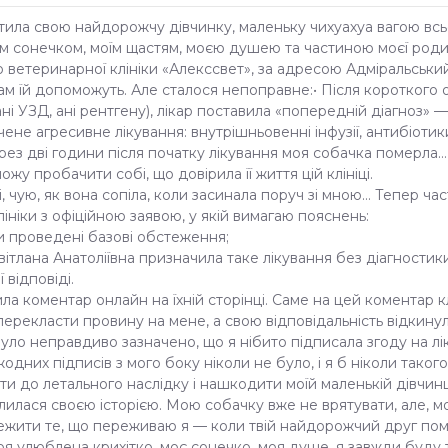
атила свою найдорожчу дівчинку, маленьку чихуахуа вагою всього
м сонечком, моїм щастям, моєю душею та частиною моєї родини
 до ветеринарної клініки «Алекссвет», за адресою Адміральський
там їй допоможуть. Але сталося непоправне:• Після короткого ог
, ані УЗД, ані рентгену), лікар поставила «попередній діагноз» 
чене агресивне лікування: внутрішньовенні інфузії, антибіотик
ез дві години після початку лікування моя собачка померла…
ожу пробачити собі, що довірила її життя цій клініці.
очі, чую, як вона сопіла, коли засинала поруч зі мною… Тепер ч
лініки з офіційною заявою, у якій вимагаю пояснень:
и проведені базові обстеження;
Світлана Анатоліївна призначила таке лікування без діагностик
 відповіді.
ла коментар онлайн на їхній сторінці. Саме на цей коментар кл
ерекласти провину на мене, а свою відповідальність відкину
було неправдиво зазначено, що я нібито підписала згоду на л
жодних підписів з мого боку ніколи не було, і я б ніколи тако
и до летального наслідку і нашкодити моїй маленькій дівчинці
ілилася своєю історією. Мою собачку вже не врятувати, але, 
ити те, що переживаю я — коли твій найдорожчий друг помира
я улюблена крихітко, моє сонечко, моя душе, я завжди буду