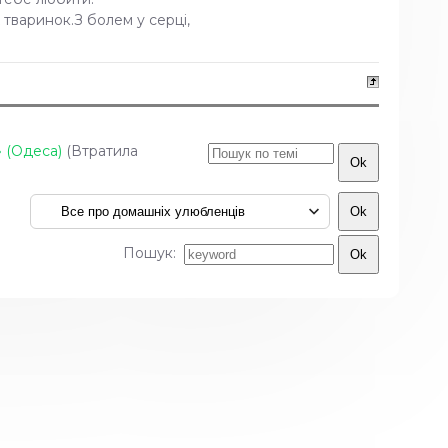
х тваринок.З болем у серці,
» (Одеса)
(Втратила
Пошук: